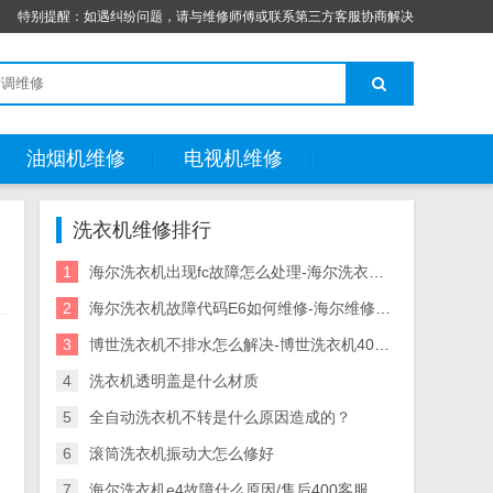
特别提醒：如遇纠纷问题，请与维修师傅或联系第三方客服协商解决
油烟机维修
电视机维修
洗衣机维修排行
1
海尔洗衣机出现fc故障怎么处理-海尔洗衣机在线报修
2
海尔洗衣机故障代码E6如何维修-海尔维修服务
3
博世洗衣机不排水怎么解决-博世洗衣机400售后服务中心
4
洗衣机透明盖是什么材质
5
全自动洗衣机不转是什么原因造成的？
6
滚筒洗衣机振动大怎么修好
7
海尔洗衣机e4故障什么原因/售后400客服中心