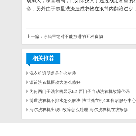
动加大，噪音增高，而如果投入了超过额定容量的
命，另外由于超量洗涤造成衣物在滚筒内翻滚过少
上一篇：
冰箱里绝对不能放进的五种食物
相关推荐
洗衣机透明盖是什么材质
滚筒洗衣机振动大怎么修好
为何西门子洗衣机显示E2-西门子自动洗衣机故障代码
博世洗衣机不排水怎么解决-博世洗衣机400售后服务中心
海尔洗衣机出现fc故障怎么处理-海尔洗衣机在线报修