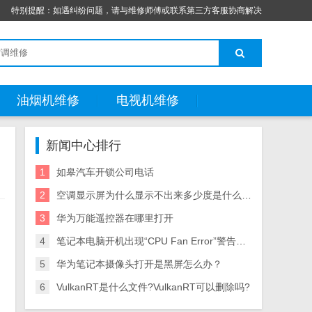
特别提醒：如遇纠纷问题，请与维修师傅或联系第三方客服协商解决
油烟机维修
电视机维修
新闻中心排行
1
如皋汽车开锁公司电话
2
空调显示屏为什么显示不出来多少度是什么原因
3
华为万能遥控器在哪里打开
，
4
笔记本电脑开机出现“CPU Fan Error”警告信息的处理方法
5
华为笔记本摄像头打开是黑屏怎么办？
6
VulkanRT是什么文件?VulkanRT可以删除吗?